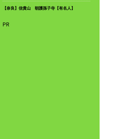
【奈良】信貴山 朝護孫子寺【有名人】
PR