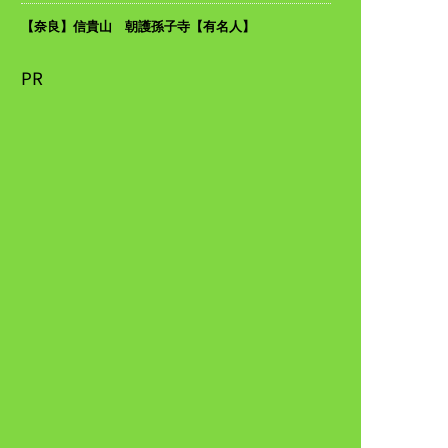
【奈良】信貴山 朝護孫子寺【有名人】
PR