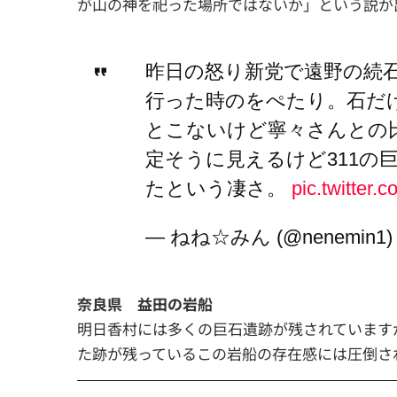
が山の神を祀った場所ではないか」という説が
昨日の怒り新党で遠野の続
行った時のをぺたり。石だ
とこないけど寧々さんとの
定そうに見えるけど311の
たという凄さ。
pic.twitter
— ねね☆みん (@nenemin1
奈良県 益田の岩船
明日香村には多くの巨石遺跡が残されています
た跡が残っているこの岩船の存在感には圧倒さ