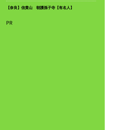
【奈良】信貴山 朝護孫子寺【有名人】
PR