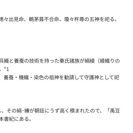
穂々出見命、鵜茅葺不合命、瓊々杵尊の五神を祀る。
呉織と養蚕の技術を持った秦氏諸族が絹綾（綾織りの
*1
、養蚕・機織・染色の祖神を勧請して守護神として祀
上し、その絹･縑が朝廷にうず高く積まれたので、「禹豆
本書紀にある。