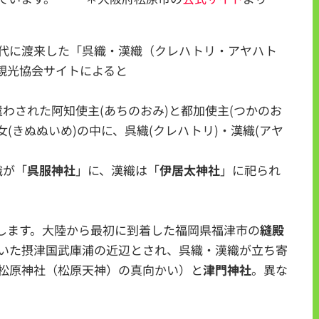
代に渡来した「呉織・漢織（クレハトリ・アヤハト
観光協会サイトによると
国へ遣わされた阿知使主(あちのおみ)と都加使主(つかのお
(きぬぬいめ)の中に、呉織(クレハトリ)・漢織(アヤ
織が「
呉服神社
」に、漢織は「
伊居太神社
」に祀られ
します。大陸から最初に到着した福岡県福津市の
縫殿
いた摂津国武庫浦の近辺とされ、呉織・漢織が立ち寄
松原神社（松原天神）の真向かい）と
津門神社
。異な