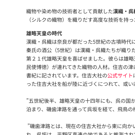
織物や染め物の技術者として貢献した
漢織・呉
（シルクの織物）を織りだす高度な技術を持っ
雄略天皇の時代
漢織・呉織は奈良が都だった5世紀の古墳時代
秦氏の酒公（5世紀）は漢織・呉織たちが織り
第２１代雄略天皇を喜ばせました。彼らは雄略
民使博徳）が連れてきた織物の人材。住吉の津
書紀に記されています。住吉大社の
公式サイト
った住吉大社を船が陸に近づくにつれて、或い
”五世紀後半、雄略天皇の十四年にも、呉の国
泊まり、磯歯津路を通って呉坂を経て、飛鳥の
”磯歯津路とは、現在の住吉大社から東に向か
れ、呉坂は、平野区喜連の地であると推測され