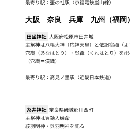
最寄り駅：蚕の社駅（京福電鉄嵐山線）
大阪 奈良 兵庫 九州（福岡
田坐神社
大阪府松原市田井城
主祭神は八幡大神（応神天皇）と依網宿禰（よ
穴織（あなはとり）・呉織（くれはとり）を祀
（穴織＝漢織）
最寄り駅：高見ノ里駅（近畿日本鉄道）
糸井神社
奈良県磯城郡川西町
主祭神は豊鋤入姫命
綾羽明神・呉羽明神を祀る