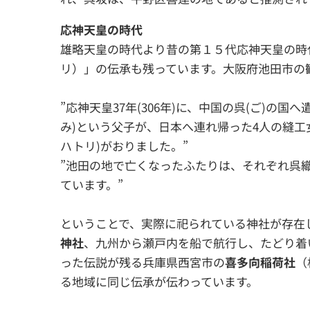
応神天皇の時代
雄略天皇の時代より昔の第１５代応神天皇の時
リ）」の伝承も残っています。大阪府池田市の
”応神天皇37年(306年)に、中国の呉(ご)の
み)という父子が、日本へ連れ帰った4人の縫工女
ハトリ)がおりました。”
”池田の地で亡くなったふたりは、それぞれ呉
ています。”
ということで、実際に祀られている神社が存在
神社
、九州から瀬戸内を船で航行し、たどり着
った伝説が残る兵庫県西宮市の
喜多向稲荷社
（
る地域に同じ伝承が伝わっています。