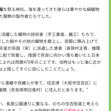
織
を祭る神社。海を渡ってきた彼らは華やかな絹織物
た服飾の製作者たちでした。
に活躍した織物の技術者（手工業者、織工）たちで、
だした絹やその他の織物を献上し、宮殿に積み上げて
天皇が呉国（宋）に派遣した使者（身狭村主青、檜隈
に船で到着し、陸路で奈良に向かい落ち着いたと日本
によれば西暦470年のことです。当時はもっと海に近か
は上陸してすぐに目にしたことでしょう。
から漢織や呉織らが来て、住吉津（大阪市住吉区）に
檜隈（奈良県明日香村）に住んだとあります。”
い、長居公園通りに重なる、のちの住吉街道と考えら
ています。” ＊大阪府松原市の
公式サイト
より