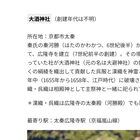
大酒神社
（創建年代は不明）
所在地：京都市太秦
秦氏の秦河勝（はたのかわかつ、6世紀後半）
て、広隆寺を建立（7世紀前半の創建）。その
っていた社が大酒神社（元の名は大避神社）の
くの絹綾を織出して貢献した呉服と漢織を神霊
年中（1655年から1658年、江戸時代）に破
織・呉織は相殿神として主祭神と一緒に祀られ
＊漢織・呉織は広隆寺の太秦殿（河勝殿）でも
最寄り駅：太秦広隆寺駅（京福嵐山線）