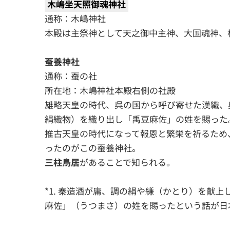
木嶋坐天照御魂神社
通称：木嶋神社
本殿は主祭神として天之御中主神、大国魂神、
蚕養神社
通称：蚕の社
所在地：木嶋神社本殿右側の社殿
雄略天皇の時代、呉の国から呼び寄せた漢織、
絹織物）を織り出し「禹豆麻佐」の姓を賜った。
推古天皇の時代になって報恩と繁栄を祈るため
ったのがこの蚕養神社。
三柱鳥居
があることで知られる。
*1. 秦造酒が庸、調の絹や縑（かとり）を献
麻佐」（うつまさ）の姓を賜ったという話が日